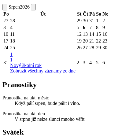
Srpen
2026
Po
Út
St
Čt
Pá
So
Ne
27
28
29
30
31
1
2
3
4
5
6
7
8
9
10
11
12
13
14
15
16
17
18
19
20
21
22
23
24
25
26
27
28
29
30
1
1
31
2
3
4
5
6
Nový školní rok
Zobrazit všechny záznamy ze dne
Pranostiky
Pranostika na akt. měsíc
Když pálí srpen, bude pálit i víno.
Pranostika na akt. den
V srpnu již nelze slunci mnoho věřit.
Svátek