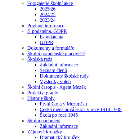
Fotogalerie-školní akce
2025⁄26
2024⁄25
2023⁄24
Povinné informace
E-podatelna, GDPR
E-podatelna
GDPR
Dokumenty a formuláře
Školní poradenské pracoviště
Školská rada
Základní informace
Seznam členů
Dokumenty školské rady
Výsledky voleb
Školní časopis - Agent Mezák
Projekty, granty
Historie školy
První škola v Meziměstí
Česká menšinová škola v roce 1919-1938
Škola po roce 1945
Školní parlament
Základní informace
Zájmové kroužky
Dramatický kroužek