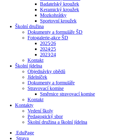
Badatelský kroužek
Keramický kroužek
Mozkohrátky
Sportovní kroužek
Školní družina
Dokumenty a formuláře ŠD
Fotogalerie-akce ŠD
2025⁄26
2024⁄25
2023⁄24
Kontakt
Školní jídelna
Objednávky obědů
Jídelníček
Dokumenty a formuláře
Stravovací komise
Směrnice stravovací komise
Kontakt
Kontakty
Vedení školy
Pedagogický sbor
Školní družina a školní jídelna
EduPage
Strava