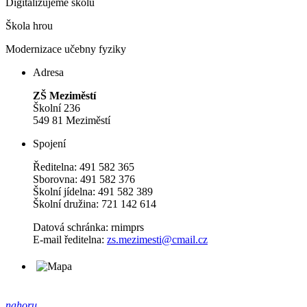
Digitalizujeme školu
Škola hrou
Modernizace učebny fyziky
Adresa
ZŠ Meziměstí
Školní 236
549 81 Meziměstí
Spojení
Ředitelna: 491 582 365
Sborovna: 491 582 376
Školní jídelna: 491 582 389
Školní družina: 721 142 614
Datová schránka: rnimprs
E-mail ředitelna:
zs.mezimesti@cmail.cz
nahoru