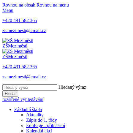
Rovnou na obsah
Rovnou na menu
Menu
+420 491 582 365
zs.mezimesti@cmail.cz
ZŠ
Meziměstí
ZŠ
Meziměstí
+420 491 582 365
zs.mezimesti@cmail.cz
Hledaný výraz
Hledat
rozšířené vyhledávání
Základní škola
Aktuality
Zápis do 1. třídy
EduPage - přihlášení
Kalendář akcí