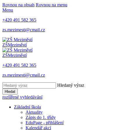
Rovnou na obsah
Rovnou na menu
Menu
+420 491 582 365
zs.mezimesti@cmail.cz
ZŠ
Meziměstí
ZŠ
Meziměstí
+420 491 582 365
zs.mezimesti@cmail.cz
Hledaný výraz
Hledat
rozšířené vyhledávání
Základní škola
Aktuality
Zápis do 1. třídy
EduPage - přihlášení
Kalendář akcí