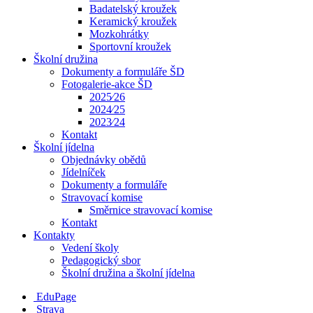
Badatelský kroužek
Keramický kroužek
Mozkohrátky
Sportovní kroužek
Školní družina
Dokumenty a formuláře ŠD
Fotogalerie-akce ŠD
2025⁄26
2024⁄25
2023⁄24
Kontakt
Školní jídelna
Objednávky obědů
Jídelníček
Dokumenty a formuláře
Stravovací komise
Směrnice stravovací komise
Kontakt
Kontakty
Vedení školy
Pedagogický sbor
Školní družina a školní jídelna
EduPage
Strava