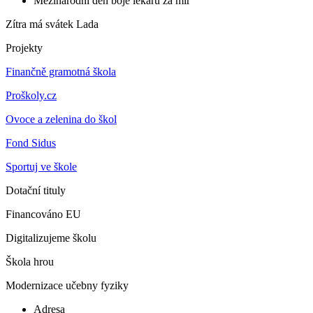
Mezinárodní den boje lékařů za mír
Zítra má svátek
Lada
Projekty
Finančně gramotná škola
Proškoly.cz
Ovoce a zelenina do škol
Fond Sidus
Sportuj ve škole
Dotační tituly
Financováno EU
Digitalizujeme školu
Škola hrou
Modernizace učebny fyziky
Adresa