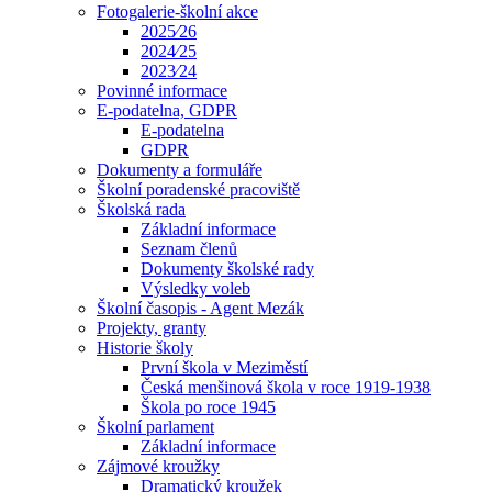
Fotogalerie-školní akce
2025⁄26
2024⁄25
2023⁄24
Povinné informace
E-podatelna, GDPR
E-podatelna
GDPR
Dokumenty a formuláře
Školní poradenské pracoviště
Školská rada
Základní informace
Seznam členů
Dokumenty školské rady
Výsledky voleb
Školní časopis - Agent Mezák
Projekty, granty
Historie školy
První škola v Meziměstí
Česká menšinová škola v roce 1919-1938
Škola po roce 1945
Školní parlament
Základní informace
Zájmové kroužky
Dramatický kroužek