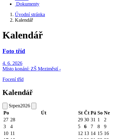
Dokumenty
Úvodní stránka
Kalendář
Kalendář
Foto tříd
4. 6. 2026
Místo konání:
ZŠ Meziměstí -
Focení tříd
Kalendář
Srpen
2026
Po
Út
St
Čt
Pá
So
Ne
27
28
29
30
31
1
2
3
4
5
6
7
8
9
10
11
12
13
14
15
16