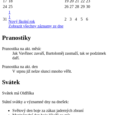
17
18
19
20
21
22
23
24
25
26
27
28
29
30
1
1
31
2
3
4
5
6
Nový školní rok
Zobrazit všechny záznamy ze dne
Pranostiky
Pranostika na akt. měsíc
Jak Vavřinec zavaří, Bartoloměj zasmaží, tak se podzimek
daří.
Pranostika na akt. den
V srpnu již nelze slunci mnoho věřit.
Svátek
Svátek má
Oldřiška
Státní svátky a významné dny na dnešek:
Světový den boje za zákaz jaderných zbraní