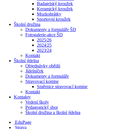
Badatelský kroužek
Keramický kroužek
Mozkohrátky
Sportovní kroužek
Školní družina
Dokumenty a formuláře ŠD
Fotogalerie-akce ŠD
2025⁄26
2024⁄25
2023⁄24
Kontakt
Školní jídelna
Objednávky obědů
Jídelníček
Dokumenty a formuláře
Stravovací komise
Směrnice stravovací komise
Kontakt
Kontakty
Vedení školy
Pedagogický sbor
Školní družina a školní jídelna
EduPage
Strava