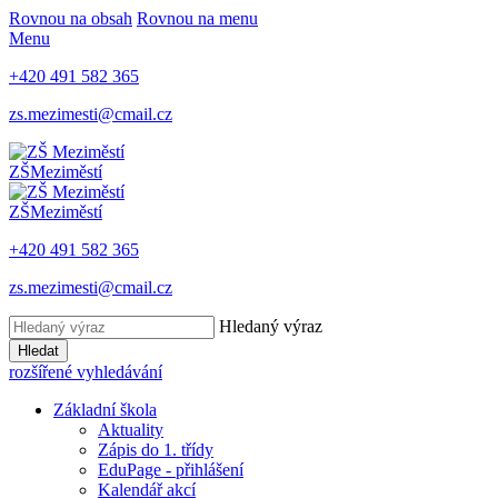
Rovnou na obsah
Rovnou na menu
Menu
+420 491 582 365
zs.mezimesti@cmail.cz
ZŠ
Meziměstí
ZŠ
Meziměstí
+420 491 582 365
zs.mezimesti@cmail.cz
Hledaný výraz
Hledat
rozšířené vyhledávání
Základní škola
Aktuality
Zápis do 1. třídy
EduPage - přihlášení
Kalendář akcí