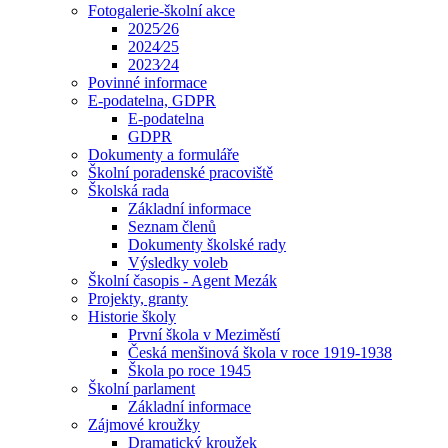
Fotogalerie-školní akce
2025⁄26
2024⁄25
2023⁄24
Povinné informace
E-podatelna, GDPR
E-podatelna
GDPR
Dokumenty a formuláře
Školní poradenské pracoviště
Školská rada
Základní informace
Seznam členů
Dokumenty školské rady
Výsledky voleb
Školní časopis - Agent Mezák
Projekty, granty
Historie školy
První škola v Meziměstí
Česká menšinová škola v roce 1919-1938
Škola po roce 1945
Školní parlament
Základní informace
Zájmové kroužky
Dramatický kroužek