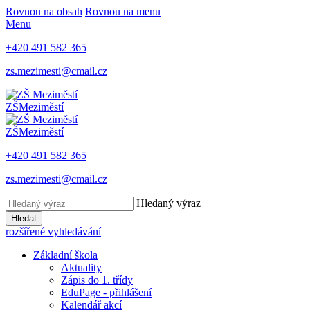
Rovnou na obsah
Rovnou na menu
Menu
+420 491 582 365
zs.mezimesti@cmail.cz
ZŠ
Meziměstí
ZŠ
Meziměstí
+420 491 582 365
zs.mezimesti@cmail.cz
Hledaný výraz
Hledat
rozšířené vyhledávání
Základní škola
Aktuality
Zápis do 1. třídy
EduPage - přihlášení
Kalendář akcí