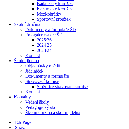
Badatelský kroužek
Keramický kroužek
Mozkohrátky
Sportovní kroužek
Školní družina
Dokumenty a formuláře ŠD
Fotogalerie-akce ŠD
2025⁄26
2024⁄25
2023⁄24
Kontakt
Školní jídelna
Objednávky obědů
Jídelníček
Dokumenty a formuláře
Stravovací komise
Směrnice stravovací komise
Kontakt
Kontakty
Vedení školy
Pedagogický sbor
Školní družina a školní jídelna
EduPage
Strava