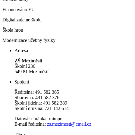
Financováno EU
Digitalizujeme školu
Škola hrou
Modernizace učebny fyziky
Adresa
ZŠ Meziměstí
Školní 236
549 81 Meziměstí
Spojení
Ředitelna: 491 582 365
Sborovna: 491 582 376
Školní jídelna: 491 582 389
Školní družina: 721 142 614
Datová schránka: rnimprs
E-mail ředitelna:
zs.mezimesti@cmail.cz