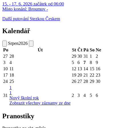
15. - 17. 6. 2026 začátek od 06:00
Místo konání:
Broumov -
Další putování Stezkou Českem
Kalendář
Srpen
2026
Po
Út
St
Čt
Pá
So
Ne
27
28
29
30
31
1
2
3
4
5
6
7
8
9
10
11
12
13
14
15
16
17
18
19
20
21
22
23
24
25
26
27
28
29
30
1
1
31
2
3
4
5
6
Nový školní rok
Zobrazit všechny záznamy ze dne
Pranostiky