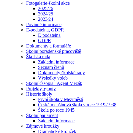
Fotogalerie-školní akce
2025⁄26
2024⁄25
2023⁄24
Povinné informace
E-podatelna, GDPR
E-podatelna
GDPR
Dokumenty a formuláře
Školní poradenské pracoviště
Školská rada
Základní informace
Seznam členů
Dokumenty školské rady
Výsledky voleb
Školní časopis - Agent Mezák
Projekty, granty
Historie školy
První škola v Meziměstí
Česká menšinová škola v roce 1919-1938
Škola po roce 1945
Školní parlament
Základní informace
Zájmové kroužky
Dramatický kroužek