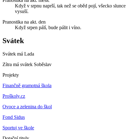
Pranostika na akt. měsíc
Když v srpnu naprší, tak než se oběd pojí, všecko slunce
vysuší.
Pranostika na akt. den
Když srpen pálí, bude pálit i víno.
Svátek
Svátek má
Lada
Zítra má svátek
Soběslav
Projekty
Finančně gramotná škola
Proškoly.cz
Ovoce a zelenina do škol
Fond Sidus
Sportuj ve škole
Dotační tituly