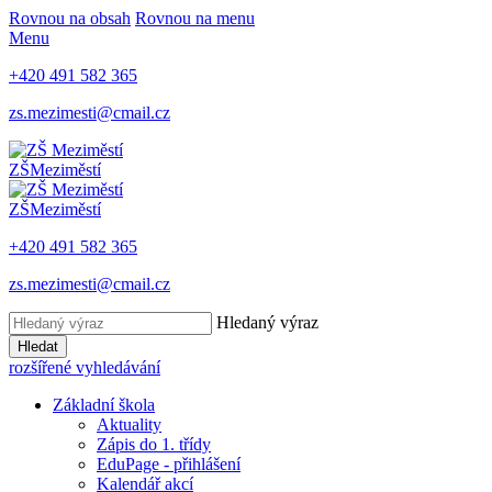
Rovnou na obsah
Rovnou na menu
Menu
+420 491 582 365
zs.mezimesti@cmail.cz
ZŠ
Meziměstí
ZŠ
Meziměstí
+420 491 582 365
zs.mezimesti@cmail.cz
Hledaný výraz
Hledat
rozšířené vyhledávání
Základní škola
Aktuality
Zápis do 1. třídy
EduPage - přihlášení
Kalendář akcí