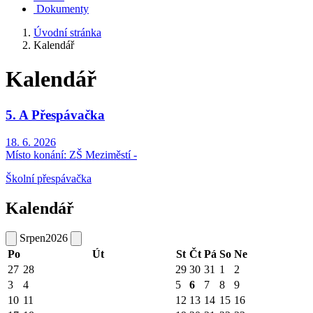
Dokumenty
Úvodní stránka
Kalendář
Kalendář
5. A Přespávačka
18. 6. 2026
Místo konání:
ZŠ Meziměstí -
Školní přespávačka
Kalendář
Srpen
2026
Po
Út
St
Čt
Pá
So
Ne
27
28
29
30
31
1
2
3
4
5
6
7
8
9
10
11
12
13
14
15
16