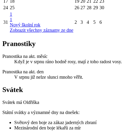
17
18
19
20
21
22
23
24
25
26
27
28
29
30
1
1
31
2
3
4
5
6
Nový školní rok
Zobrazit všechny záznamy ze dne
Pranostiky
Pranostika na akt. měsíc
Když je v srpnu ráno hodně rosy, mají z toho radost vosy.
Pranostika na akt. den
V srpnu již nelze slunci mnoho věřit.
Svátek
Svátek má
Oldřiška
Státní svátky a významné dny na dnešek:
Světový den boje za zákaz jaderných zbraní
Mezinárodní den boje lékařů za mír