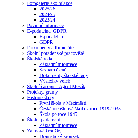
Fotogalerie-školní akce
2025⁄26
2024⁄25
2023⁄24
Povinné informace
E-podatelna, GDPR
E-podatelna
GDPR
Dokumenty a formuláře
Školní poradenské pracoviště
Školská rada
Základní informace
Seznam členů
Dokumenty školské rady
Výsledky voleb
Školní časopis - Agent Mezák
Projekty, granty
Historie školy
První škola v Meziměstí
Česká menšinová škola v roce 1919-1938
Škola po roce 1945
Školní parlament
Základní informace
Zájmové kroužky
Dramatický kroužek