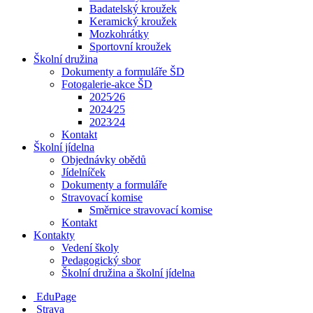
Badatelský kroužek
Keramický kroužek
Mozkohrátky
Sportovní kroužek
Školní družina
Dokumenty a formuláře ŠD
Fotogalerie-akce ŠD
2025⁄26
2024⁄25
2023⁄24
Kontakt
Školní jídelna
Objednávky obědů
Jídelníček
Dokumenty a formuláře
Stravovací komise
Směrnice stravovací komise
Kontakt
Kontakty
Vedení školy
Pedagogický sbor
Školní družina a školní jídelna
EduPage
Strava