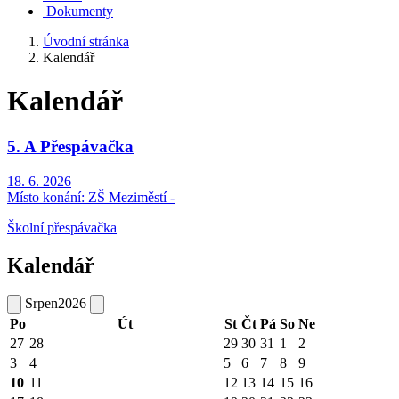
Dokumenty
Úvodní stránka
Kalendář
Kalendář
5. A Přespávačka
18. 6. 2026
Místo konání:
ZŠ Meziměstí -
Školní přespávačka
Kalendář
Srpen
2026
Po
Út
St
Čt
Pá
So
Ne
27
28
29
30
31
1
2
3
4
5
6
7
8
9
10
11
12
13
14
15
16