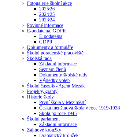
Fotogalerie-školní akce
2025⁄26
2024⁄25
2023⁄24
Povinné informace
E-podatelna, GDPR
E-podatelna
GDPR
Dokumenty a formuláře
Školní poradenské pracoviště
Školská rada
Základní informace
Seznam členů
Dokumenty školské rady
Výsledky voleb
Školní časopis - Agent Mezák
Projekty, granty
Historie školy
První škola v Meziměstí
Česká menšinová škola v roce 1919-1938
Škola po roce 1945
Školní parlament
Základní informace
Zájmové kroužky
Dramatický kroužek