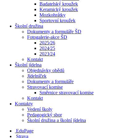
Badatelský kroužek
Keramický kroužek
Mozkohrátky
Sportovní kroužek
Školní družina
Dokumenty a formuláře ŠD
Fotogalerie-akce ŠD
2025⁄26
2024⁄25
2023⁄24
Kontakt
Školní jídelna
Objednávky obědů
Jídelníček
Dokumenty a formuláře
Stravovací komise
Směrnice stravovací komise
Kontakt
Kontakty
Vedení školy
Pedagogický sbor
Školní družina a školní jídelna
EduPage
Strava