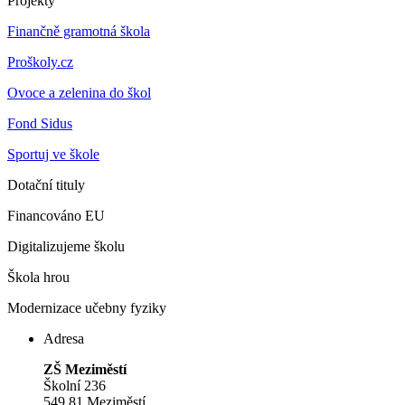
Projekty
Finančně gramotná škola
Proškoly.cz
Ovoce a zelenina do škol
Fond Sidus
Sportuj ve škole
Dotační tituly
Financováno EU
Digitalizujeme školu
Škola hrou
Modernizace učebny fyziky
Adresa
ZŠ Meziměstí
Školní 236
549 81 Meziměstí