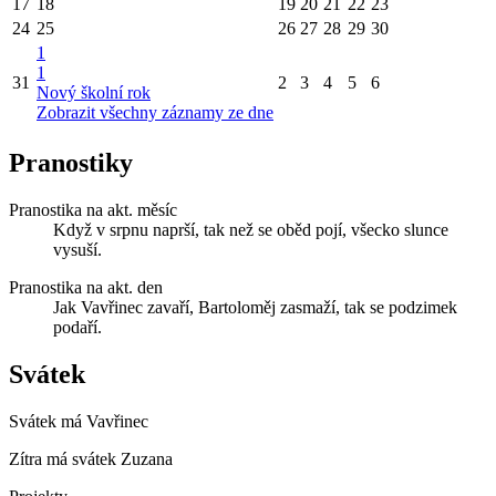
17
18
19
20
21
22
23
24
25
26
27
28
29
30
1
1
31
2
3
4
5
6
Nový školní rok
Zobrazit všechny záznamy ze dne
Pranostiky
Pranostika na akt. měsíc
Když v srpnu naprší, tak než se oběd pojí, všecko slunce
vysuší.
Pranostika na akt. den
Jak Vavřinec zavaří, Bartoloměj zasmaží, tak se podzimek
podaří.
Svátek
Svátek má
Vavřinec
Zítra má svátek
Zuzana