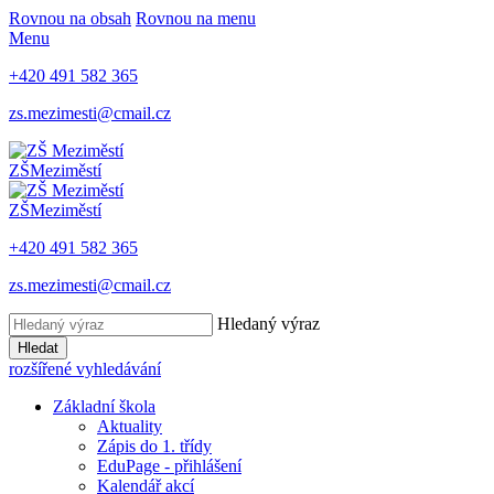
Rovnou na obsah
Rovnou na menu
Menu
+420 491 582 365
zs.mezimesti@cmail.cz
ZŠ
Meziměstí
ZŠ
Meziměstí
+420 491 582 365
zs.mezimesti@cmail.cz
Hledaný výraz
Hledat
rozšířené vyhledávání
Základní škola
Aktuality
Zápis do 1. třídy
EduPage - přihlášení
Kalendář akcí