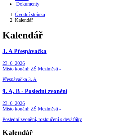
Dokumenty
Úvodní stránka
Kalendář
Kalendář
3. A Přespávačka
23. 6. 2026
Místo konání:
ZŠ Meziměstí -
Přespávačka 3. A
9. A, B - Poslední zvonění
23. 6. 2026
Místo konání:
ZŠ Meziměstí -
Poslední zvonění, rozloučení s deváťáky
Kalendář