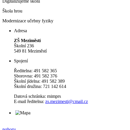
Digitalizujeme školu
Škola hrou
Modernizace učebny fyziky
Adresa
ZŠ Meziměstí
Školní 236
549 81 Meziměstí
Spojení
Ředitelna: 491 582 365
Sborovna: 491 582 376
Školní jídelna: 491 582 389
Školní družina: 721 142 614
Datová schránka: rnimprs
E-mail ředitelna:
zs.mezimesti@cmail.cz
nahoru