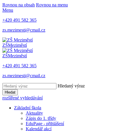
Rovnou na obsah
Rovnou na menu
Menu
+420 491 582 365
zs.mezimesti@cmail.cz
ZŠ
Meziměstí
ZŠ
Meziměstí
+420 491 582 365
zs.mezimesti@cmail.cz
Hledaný výraz
Hledat
rozšířené vyhledávání
Základní škola
Aktuality
Zápis do 1. třídy
EduPage - přihlášení
Kalendář akcí