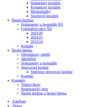
Badatelský kroužek
Keramický kroužek
Mozkohrátky
Sportovní kroužek
Školní družina
Dokumenty a formuláře ŠD
Fotogalerie-akce ŠD
2025⁄26
2024⁄25
2023⁄24
Kontakt
Školní jídelna
Objednávky obědů
Jídelníček
Dokumenty a formuláře
Stravovací komise
Směrnice stravovací komise
Kontakt
Kontakty
Vedení školy
Pedagogický sbor
Školní družina a školní jídelna
EduPage
Strava