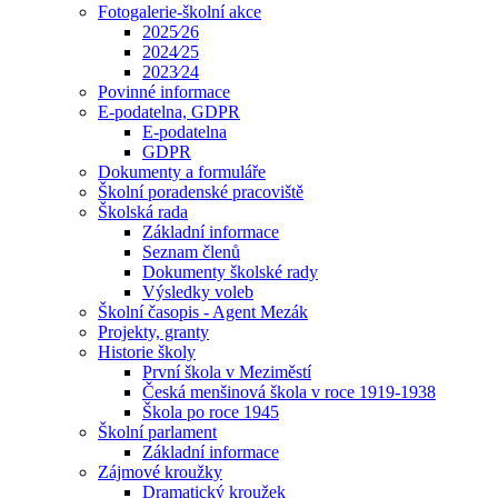
Fotogalerie-školní akce
2025⁄26
2024⁄25
2023⁄24
Povinné informace
E-podatelna, GDPR
E-podatelna
GDPR
Dokumenty a formuláře
Školní poradenské pracoviště
Školská rada
Základní informace
Seznam členů
Dokumenty školské rady
Výsledky voleb
Školní časopis - Agent Mezák
Projekty, granty
Historie školy
První škola v Meziměstí
Česká menšinová škola v roce 1919-1938
Škola po roce 1945
Školní parlament
Základní informace
Zájmové kroužky
Dramatický kroužek