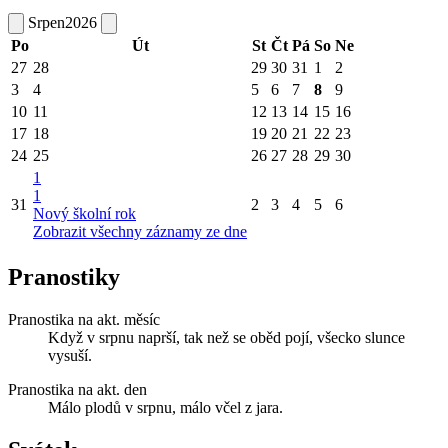
Srpen
2026
Po
Út
St
Čt
Pá
So
Ne
27
28
29
30
31
1
2
3
4
5
6
7
8
9
10
11
12
13
14
15
16
17
18
19
20
21
22
23
24
25
26
27
28
29
30
1
1
31
2
3
4
5
6
Nový školní rok
Zobrazit všechny záznamy ze dne
Pranostiky
Pranostika na akt. měsíc
Když v srpnu naprší, tak než se oběd pojí, všecko slunce
vysuší.
Pranostika na akt. den
Málo plodů v srpnu, málo včel z jara.