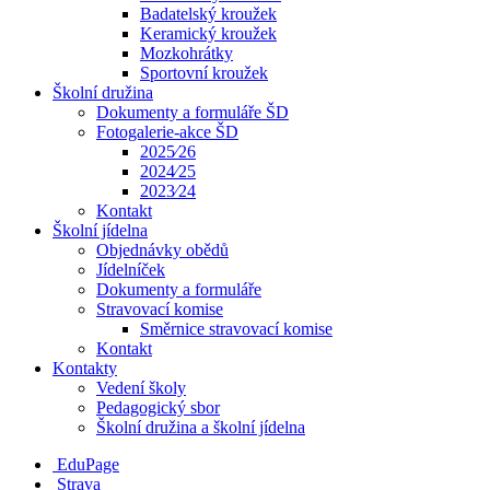
Badatelský kroužek
Keramický kroužek
Mozkohrátky
Sportovní kroužek
Školní družina
Dokumenty a formuláře ŠD
Fotogalerie-akce ŠD
2025⁄26
2024⁄25
2023⁄24
Kontakt
Školní jídelna
Objednávky obědů
Jídelníček
Dokumenty a formuláře
Stravovací komise
Směrnice stravovací komise
Kontakt
Kontakty
Vedení školy
Pedagogický sbor
Školní družina a školní jídelna
EduPage
Strava