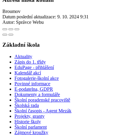
Broumov
Datum poslední aktualizace:
9. 10. 2024 9:31
Autor:
Správce Webu
Základní škola
Aktuality
Zápis do 1. třídy
EduPage - přihlášení
Kalendář akcí
Fotogalerie-školní akce
Povinné informace
E-podatelna, GDPR
Dokumenty a formuláře
Školní poradenské pracoviště
Školská rada
Školní časopis - Agent Mezák
Projekty, granty
Historie školy
Školní parlament
Zájmové kroužky