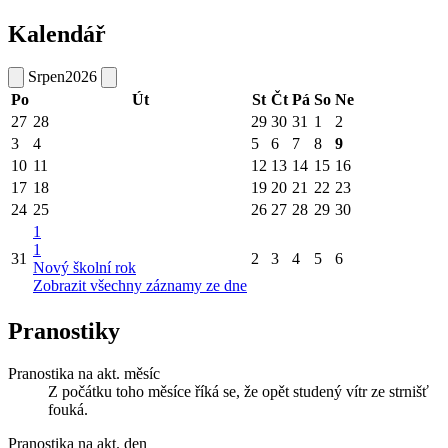
Kalendář
Srpen
2026
Po
Út
St
Čt
Pá
So
Ne
27
28
29
30
31
1
2
3
4
5
6
7
8
9
10
11
12
13
14
15
16
17
18
19
20
21
22
23
24
25
26
27
28
29
30
1
1
31
2
3
4
5
6
Nový školní rok
Zobrazit všechny záznamy ze dne
Pranostiky
Pranostika na akt. měsíc
Z počátku toho měsíce říká se, že opět studený vítr ze strnišť
fouká.
Pranostika na akt. den