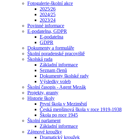
Fotogalerie-školní akce
2025⁄26
2024⁄25
2023⁄24
Povinné informace
E-podatelna, GDPR
E-podatelna
GDPR
Dokumenty a formuláře
Školní poradenské pracoviště
Školská rada
Základní informace
Seznam členů
Dokumenty školské rady
Výsledky voleb
Školní časopis - Agent Mezák
Projekty, granty
Historie školy
První škola v Meziměstí
Česká menšinová škola v roce 1919-1938
Škola po roce 1945
Školní parlament
Základní informace
Zájmové kroužky
Dramatický kroužek