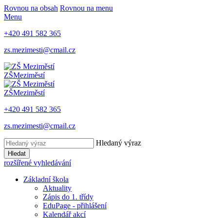
Rovnou na obsah
Rovnou na menu
Menu
+420 491 582 365
zs.mezimesti@cmail.cz
ZŠ
Meziměstí
ZŠ
Meziměstí
+420 491 582 365
zs.mezimesti@cmail.cz
Hledaný výraz
Hledat
rozšířené vyhledávání
Základní škola
Aktuality
Zápis do 1. třídy
EduPage - přihlášení
Kalendář akcí