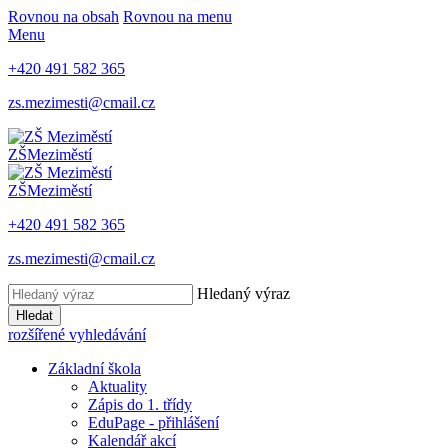
Rovnou na obsah
Rovnou na menu
Menu
+420 491 582 365
zs.mezimesti@cmail.cz
ZŠ
Meziměstí
ZŠ
Meziměstí
+420 491 582 365
zs.mezimesti@cmail.cz
Hledaný výraz
Hledat
rozšířené vyhledávání
Základní škola
Aktuality
Zápis do 1. třídy
EduPage - přihlášení
Kalendář akcí