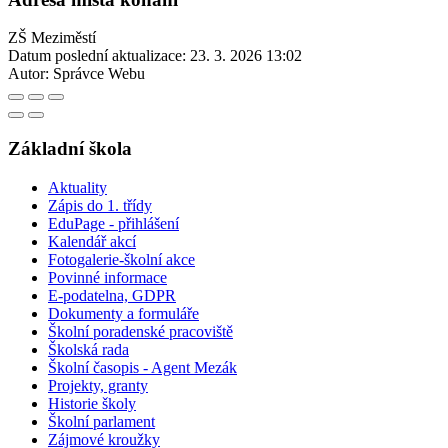
ZŠ Meziměstí
Datum poslední aktualizace:
23. 3. 2026 13:02
Autor:
Správce Webu
Základní škola
Aktuality
Zápis do 1. třídy
EduPage - přihlášení
Kalendář akcí
Fotogalerie-školní akce
Povinné informace
E-podatelna, GDPR
Dokumenty a formuláře
Školní poradenské pracoviště
Školská rada
Školní časopis - Agent Mezák
Projekty, granty
Historie školy
Školní parlament
Zájmové kroužky