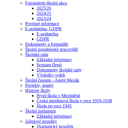
Fotogalerie-školní akce
2025⁄26
2024⁄25
2023⁄24
Povinné informace
E-podatelna, GDPR
E-podatelna
GDPR
Dokumenty a formuláře
Školní poradenské pracoviště
Školská rada
Základní informace
Seznam členů
Dokumenty školské rady
Výsledky voleb
Školní časopis - Agent Mezák
Projekty, granty
Historie školy
První škola v Meziměstí
Česká menšinová škola v roce 1919-1938
Škola po roce 1945
Školní parlament
Základní informace
Zájmové kroužky
Dramatický kroužek