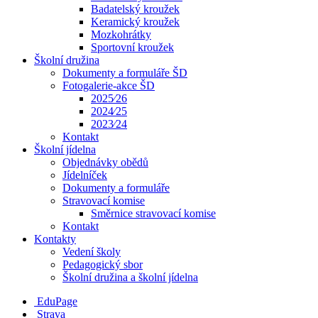
Badatelský kroužek
Keramický kroužek
Mozkohrátky
Sportovní kroužek
Školní družina
Dokumenty a formuláře ŠD
Fotogalerie-akce ŠD
2025⁄26
2024⁄25
2023⁄24
Kontakt
Školní jídelna
Objednávky obědů
Jídelníček
Dokumenty a formuláře
Stravovací komise
Směrnice stravovací komise
Kontakt
Kontakty
Vedení školy
Pedagogický sbor
Školní družina a školní jídelna
EduPage
Strava