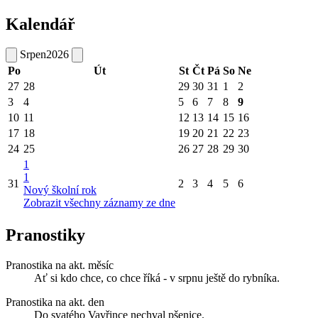
Kalendář
Srpen
2026
Po
Út
St
Čt
Pá
So
Ne
27
28
29
30
31
1
2
3
4
5
6
7
8
9
10
11
12
13
14
15
16
17
18
19
20
21
22
23
24
25
26
27
28
29
30
1
1
31
2
3
4
5
6
Nový školní rok
Zobrazit všechny záznamy ze dne
Pranostiky
Pranostika na akt. měsíc
Ať si kdo chce, co chce říká - v srpnu ještě do rybníka.
Pranostika na akt. den
Do svatého Vavřince nechval pšenice.