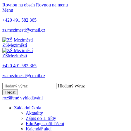
Rovnou na obsah
Rovnou na menu
Menu
+420 491 582 365
zs.mezimesti@cmail.cz
ZŠ
Meziměstí
ZŠ
Meziměstí
+420 491 582 365
zs.mezimesti@cmail.cz
Hledaný výraz
Hledat
rozšířené vyhledávání
Základní škola
Aktuality
Zápis do 1. třídy
EduPage - přihlášení
Kalendář akcí