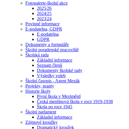
Fotogalerie-školní akce
2025⁄26
2024⁄25
2023⁄24
Povinné informace
E-podatelna, GDPR
E-podatelna
GDPR
Dokumenty a formuláře
Školní poradenské pracoviště
Školská rada
Základní informace
Seznam členů
Dokumenty školské rady
Výsledky voleb
Školní časopis - Agent Mezák
Projekty, granty
Historie školy
První škola v Meziměstí
Česká menšinová škola v roce 1919-1938
Škola po roce 1945
Školní parlament
Základní informace
Zájmové kroužky
Dramatický kroužek