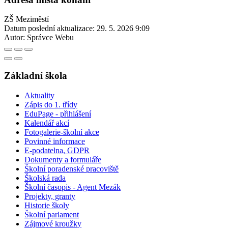
ZŠ Meziměstí
Datum poslední aktualizace:
29. 5. 2026 9:09
Autor:
Správce Webu
Základní škola
Aktuality
Zápis do 1. třídy
EduPage - přihlášení
Kalendář akcí
Fotogalerie-školní akce
Povinné informace
E-podatelna, GDPR
Dokumenty a formuláře
Školní poradenské pracoviště
Školská rada
Školní časopis - Agent Mezák
Projekty, granty
Historie školy
Školní parlament
Zájmové kroužky