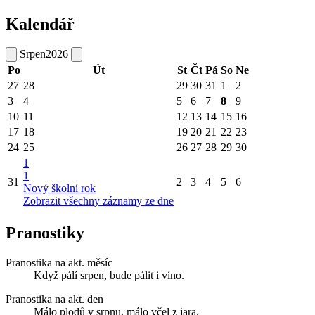
Kalendář
Srpen
2026
Po
Út
St
Čt
Pá
So
Ne
27
28
29
30
31
1
2
3
4
5
6
7
8
9
10
11
12
13
14
15
16
17
18
19
20
21
22
23
24
25
26
27
28
29
30
1
1
31
2
3
4
5
6
Nový školní rok
Zobrazit všechny záznamy ze dne
Pranostiky
Pranostika na akt. měsíc
Když pálí srpen, bude pálit i víno.
Pranostika na akt. den
Málo plodů v srpnu, málo včel z jara.