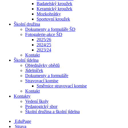
Badatelský kroužek
Keramický kroužek
Mozkohrátky
Sportovní kroužek
Školní družina
Dokumenty a formuláře ŠD
Fotogalerie-akce ŠD
2025⁄26
2024⁄25
2023⁄24
Kontakt
Školní jídelna
Objednávky obědů
Jídelníček
Dokumenty a formuláře
Stravovací komise
Směrnice stravovací komise
Kontakt
Kontakty
Vedení školy
Pedagogický sbor
Školní družina a školní jídelna
EduPage
Strava