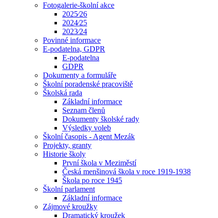
Fotogalerie-školní akce
2025⁄26
2024⁄25
2023⁄24
Povinné informace
E-podatelna, GDPR
E-podatelna
GDPR
Dokumenty a formuláře
Školní poradenské pracoviště
Školská rada
Základní informace
Seznam členů
Dokumenty školské rady
Výsledky voleb
Školní časopis - Agent Mezák
Projekty, granty
Historie školy
První škola v Meziměstí
Česká menšinová škola v roce 1919-1938
Škola po roce 1945
Školní parlament
Základní informace
Zájmové kroužky
Dramatický kroužek