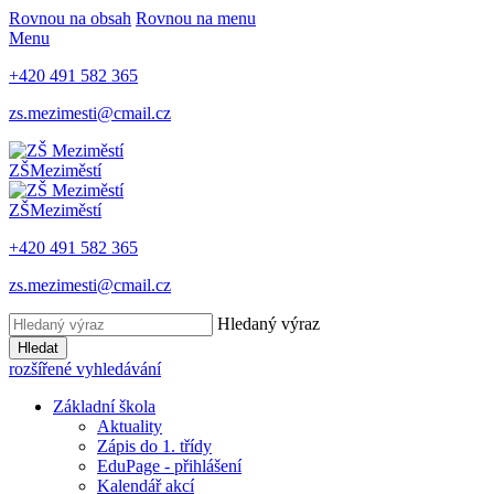
Rovnou na obsah
Rovnou na menu
Menu
+420 491 582 365
zs.mezimesti@cmail.cz
ZŠ
Meziměstí
ZŠ
Meziměstí
+420 491 582 365
zs.mezimesti@cmail.cz
Hledaný výraz
Hledat
rozšířené vyhledávání
Základní škola
Aktuality
Zápis do 1. třídy
EduPage - přihlášení
Kalendář akcí