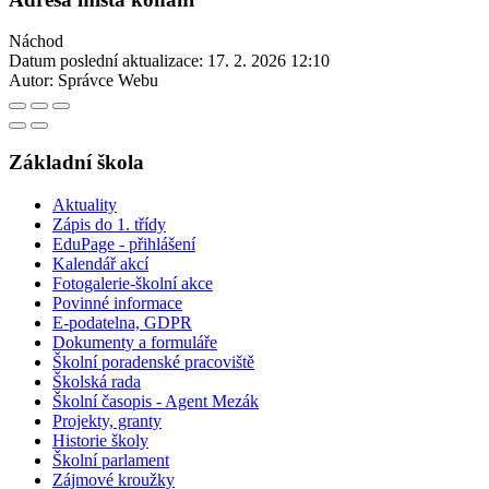
Náchod
Datum poslední aktualizace:
17. 2. 2026 12:10
Autor:
Správce Webu
Základní škola
Aktuality
Zápis do 1. třídy
EduPage - přihlášení
Kalendář akcí
Fotogalerie-školní akce
Povinné informace
E-podatelna, GDPR
Dokumenty a formuláře
Školní poradenské pracoviště
Školská rada
Školní časopis - Agent Mezák
Projekty, granty
Historie školy
Školní parlament
Zájmové kroužky