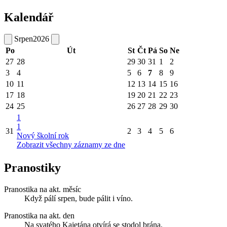
Kalendář
Srpen
2026
Po
Út
St
Čt
Pá
So
Ne
27
28
29
30
31
1
2
3
4
5
6
7
8
9
10
11
12
13
14
15
16
17
18
19
20
21
22
23
24
25
26
27
28
29
30
1
1
31
2
3
4
5
6
Nový školní rok
Zobrazit všechny záznamy ze dne
Pranostiky
Pranostika na akt. měsíc
Když pálí srpen, bude pálit i víno.
Pranostika na akt. den
Na svatého Kajetána otvírá se stodol brána.