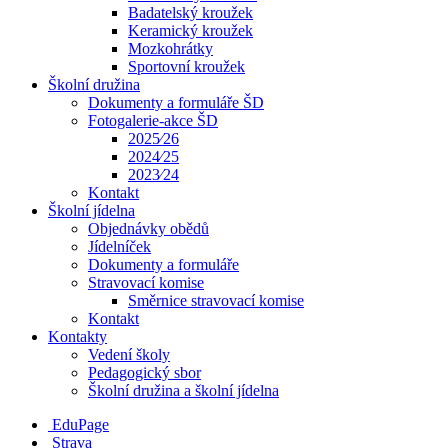
Badatelský kroužek
Keramický kroužek
Mozkohrátky
Sportovní kroužek
Školní družina
Dokumenty a formuláře ŠD
Fotogalerie-akce ŠD
2025⁄26
2024⁄25
2023⁄24
Kontakt
Školní jídelna
Objednávky obědů
Jídelníček
Dokumenty a formuláře
Stravovací komise
Směrnice stravovací komise
Kontakt
Kontakty
Vedení školy
Pedagogický sbor
Školní družina a školní jídelna
EduPage
Strava