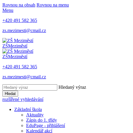
Rovnou na obsah
Rovnou na menu
Menu
+420 491 582 365
zs.mezimesti@cmail.cz
ZŠ
Meziměstí
ZŠ
Meziměstí
+420 491 582 365
zs.mezimesti@cmail.cz
Hledaný výraz
Hledat
rozšířené vyhledávání
Základní škola
Aktuality
Zápis do 1. třídy
EduPage - přihlášení
Kalendář akcí