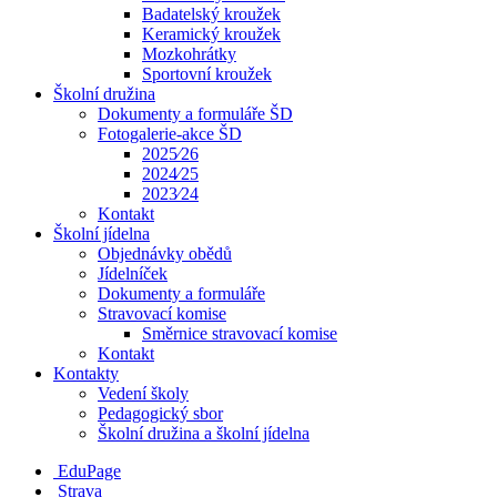
Badatelský kroužek
Keramický kroužek
Mozkohrátky
Sportovní kroužek
Školní družina
Dokumenty a formuláře ŠD
Fotogalerie-akce ŠD
2025⁄26
2024⁄25
2023⁄24
Kontakt
Školní jídelna
Objednávky obědů
Jídelníček
Dokumenty a formuláře
Stravovací komise
Směrnice stravovací komise
Kontakt
Kontakty
Vedení školy
Pedagogický sbor
Školní družina a školní jídelna
EduPage
Strava