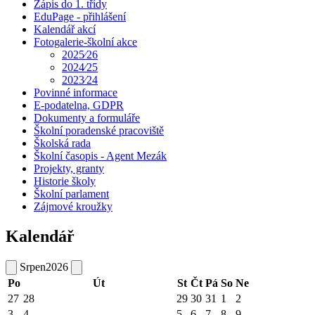
Zápis do 1. třídy
EduPage - přihlášení
Kalendář akcí
Fotogalerie-školní akce
2025⁄26
2024⁄25
2023⁄24
Povinné informace
E-podatelna, GDPR
Dokumenty a formuláře
Školní poradenské pracoviště
Školská rada
Školní časopis - Agent Mezák
Projekty, granty
Historie školy
Školní parlament
Zájmové kroužky
Kalendář
Srpen
2026
Po
Út
St
Čt
Pá
So
Ne
27
28
29
30
31
1
2
3
4
5
6
7
8
9