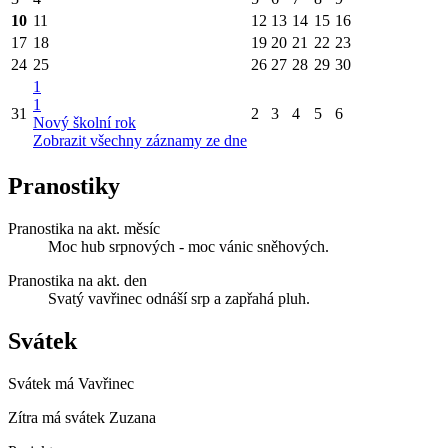
10
11
12
13
14
15
16
17
18
19
20
21
22
23
24
25
26
27
28
29
30
1
1
31
2
3
4
5
6
Nový školní rok
Zobrazit všechny záznamy ze dne
Pranostiky
Pranostika na akt. měsíc
Moc hub srpnových - moc vánic sněhových.
Pranostika na akt. den
Svatý vavřinec odnáší srp a zapřahá pluh.
Svátek
Svátek má
Vavřinec
Zítra má svátek
Zuzana