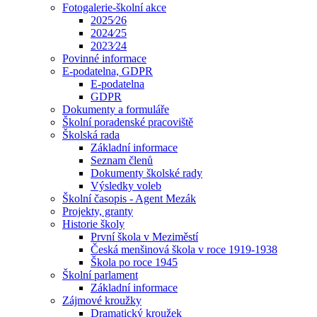
Fotogalerie-školní akce
2025⁄26
2024⁄25
2023⁄24
Povinné informace
E-podatelna, GDPR
E-podatelna
GDPR
Dokumenty a formuláře
Školní poradenské pracoviště
Školská rada
Základní informace
Seznam členů
Dokumenty školské rady
Výsledky voleb
Školní časopis - Agent Mezák
Projekty, granty
Historie školy
První škola v Meziměstí
Česká menšinová škola v roce 1919-1938
Škola po roce 1945
Školní parlament
Základní informace
Zájmové kroužky
Dramatický kroužek