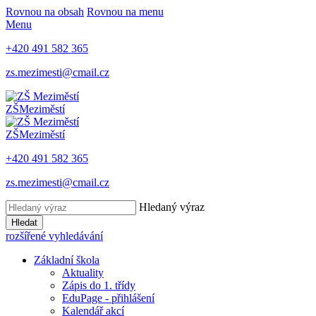
Rovnou na obsah
Rovnou na menu
Menu
+420 491 582 365
zs.mezimesti@cmail.cz
ZŠ
Meziměstí
ZŠ
Meziměstí
+420 491 582 365
zs.mezimesti@cmail.cz
Hledaný výraz
Hledat
rozšířené vyhledávání
Základní škola
Aktuality
Zápis do 1. třídy
EduPage - přihlášení
Kalendář akcí