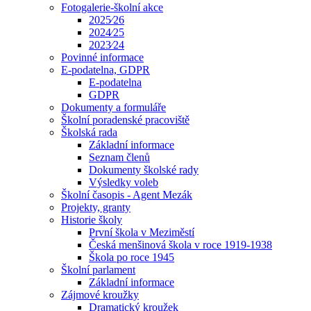
Fotogalerie-školní akce
2025⁄26
2024⁄25
2023⁄24
Povinné informace
E-podatelna, GDPR
E-podatelna
GDPR
Dokumenty a formuláře
Školní poradenské pracoviště
Školská rada
Základní informace
Seznam členů
Dokumenty školské rady
Výsledky voleb
Školní časopis - Agent Mezák
Projekty, granty
Historie školy
První škola v Meziměstí
Česká menšinová škola v roce 1919-1938
Škola po roce 1945
Školní parlament
Základní informace
Zájmové kroužky
Dramatický kroužek