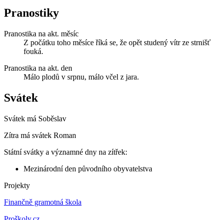
Pranostiky
Pranostika na akt. měsíc
Z počátku toho měsíce říká se, že opět studený vítr ze strnišť
fouká.
Pranostika na akt. den
Málo plodů v srpnu, málo včel z jara.
Svátek
Svátek má
Soběslav
Zítra má svátek
Roman
Státní svátky a významné dny na zítřek:
Mezinárodní den původního obyvatelstva
Projekty
Finančně gramotná škola
Proškoly.cz