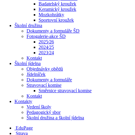
Badatelský kroužek
Keramický kroužek
Mozkohrátky
Sportovní kroužek
Školní družina
Dokumenty a formuláře ŠD
Fotogalerie-akce ŠD
2025⁄26
2024⁄25
2023⁄24
Kontakt
Školní jídelna
Objednávky obědů
Jídelníček
Dokumenty a formuláře
Stravovací komise
Směrnice stravovací komise
Kontakt
Kontakty
Vedení školy
Pedagogický sbor
Školní družina a školní jídelna
EduPage
Strava