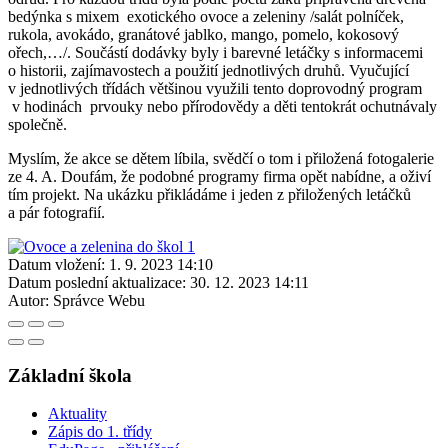
bedýnka s mixem exotického ovoce a zeleniny /salát polníček,
rukola, avokádo, granátové jablko, mango, pomelo, kokosový
ořech,…/. Součástí dodávky byly i barevné letáčky s informacemi
o historii, zajímavostech a použití jednotlivých druhů. Vyučující
v jednotlivých třídách většinou využili tento doprovodný program
v hodinách prvouky nebo přírodovědy a děti tentokrát ochutnávaly
společně.
Myslím, že akce se dětem líbila, svědčí o tom i přiložená fotogalerie
ze 4. A. Doufám, že podobné programy firma opět nabídne, a oživí
tím projekt. Na ukázku přikládáme i jeden z přiložených letáčků
a pár fotografií.
Datum vložení:
1. 9. 2023 14:10
Datum poslední aktualizace:
30. 12. 2023 14:11
Autor:
Správce Webu
Základní škola
Aktuality
Zápis do 1. třídy