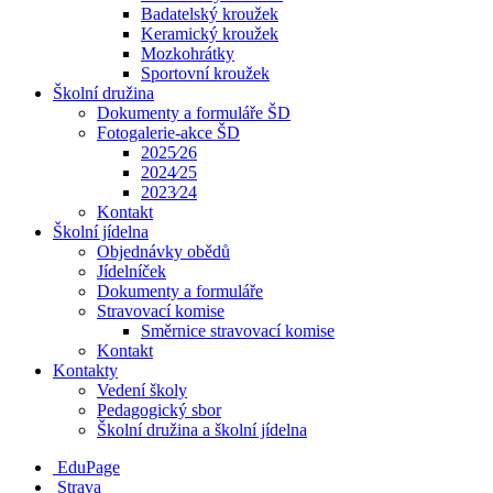
Badatelský kroužek
Keramický kroužek
Mozkohrátky
Sportovní kroužek
Školní družina
Dokumenty a formuláře ŠD
Fotogalerie-akce ŠD
2025⁄26
2024⁄25
2023⁄24
Kontakt
Školní jídelna
Objednávky obědů
Jídelníček
Dokumenty a formuláře
Stravovací komise
Směrnice stravovací komise
Kontakt
Kontakty
Vedení školy
Pedagogický sbor
Školní družina a školní jídelna
EduPage
Strava