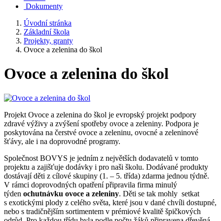
Dokumenty
Úvodní stránka
Základní škola
Projekty, granty
Ovoce a zelenina do škol
Ovoce a zelenina do škol
Projekt Ovoce a zelenina do škol je evropský projekt podpory
zdravé výživy a zvýšení spotřeby ovoce a zeleniny. Podpora je
poskytována na čerstvé ovoce a zeleninu, ovocné a zeleninové
šťávy, ale i na doprovodné programy.
Společnost BOVYS je jedním z největších dodavatelů v tomto
projektu a zajišťuje dodávky i pro naši školu. Dodávané produkty
dostávají děti z cílové skupiny (1. – 5. třída) zdarma jednou týdně.
V rámci doprovodných opatření připravila firma minulý
týden
ochutnávku ovoce a zeleniny
. Děti se tak mohly setkat
s exotickými plody z celého světa, které jsou v dané chvíli dostupné,
nebo s tradičnějším sortimentem v prémiové kvalitě špičkových
odrůd. Pro každou třídu byla podle počtu žáků připravena dřevěná