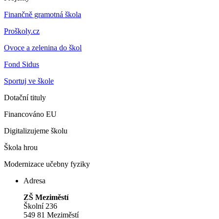
Finančně gramotná škola
Proškoly.cz
Ovoce a zelenina do škol
Fond Sidus
Sportuj ve škole
Dotační tituly
Financováno EU
Digitalizujeme školu
Škola hrou
Modernizace učebny fyziky
Adresa
ZŠ Meziměstí
Školní 236
549 81 Meziměstí