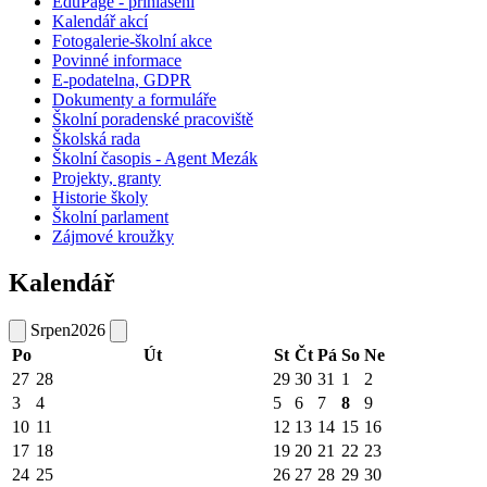
EduPage - přihlášení
Kalendář akcí
Fotogalerie-školní akce
Povinné informace
E-podatelna, GDPR
Dokumenty a formuláře
Školní poradenské pracoviště
Školská rada
Školní časopis - Agent Mezák
Projekty, granty
Historie školy
Školní parlament
Zájmové kroužky
Kalendář
Srpen
2026
Po
Út
St
Čt
Pá
So
Ne
27
28
29
30
31
1
2
3
4
5
6
7
8
9
10
11
12
13
14
15
16
17
18
19
20
21
22
23
24
25
26
27
28
29
30