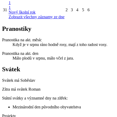
1
1
31
2
3
4
5
6
Nový školní rok
Zobrazit všechny záznamy ze dne
Pranostiky
Pranostika na akt. měsíc
Když je v srpnu ráno hodně rosy, mají z toho radost vosy.
Pranostika na akt. den
Málo plodů v srpnu, málo včel z jara.
Svátek
Svátek má
Soběslav
Zítra má svátek
Roman
Státní svátky a významné dny na zítřek:
Mezinárodní den původního obyvatelstva
Projekty