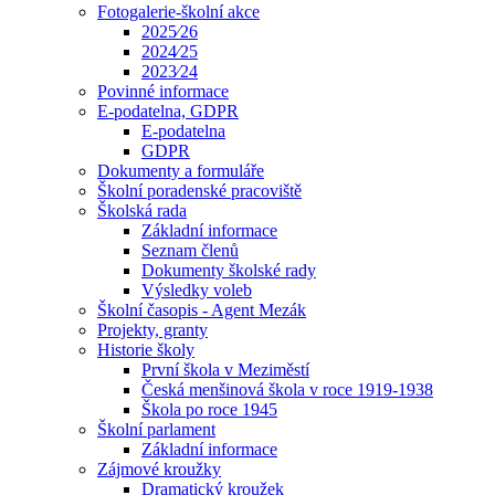
Fotogalerie-školní akce
2025⁄26
2024⁄25
2023⁄24
Povinné informace
E-podatelna, GDPR
E-podatelna
GDPR
Dokumenty a formuláře
Školní poradenské pracoviště
Školská rada
Základní informace
Seznam členů
Dokumenty školské rady
Výsledky voleb
Školní časopis - Agent Mezák
Projekty, granty
Historie školy
První škola v Meziměstí
Česká menšinová škola v roce 1919-1938
Škola po roce 1945
Školní parlament
Základní informace
Zájmové kroužky
Dramatický kroužek