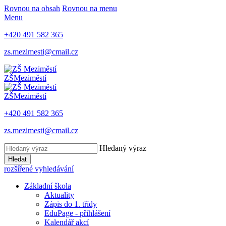
Rovnou na obsah
Rovnou na menu
Menu
+420 491 582 365
zs.mezimesti@cmail.cz
ZŠ
Meziměstí
ZŠ
Meziměstí
+420 491 582 365
zs.mezimesti@cmail.cz
Hledaný výraz
Hledat
rozšířené vyhledávání
Základní škola
Aktuality
Zápis do 1. třídy
EduPage - přihlášení
Kalendář akcí