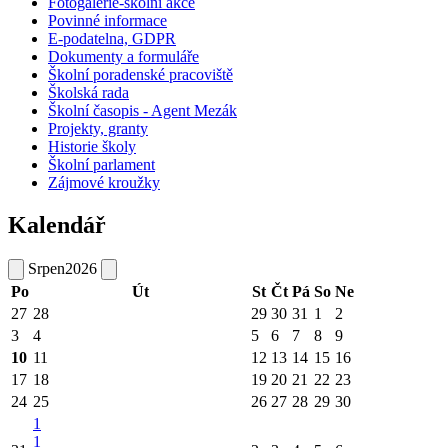
Fotogalerie-školní akce
Povinné informace
E-podatelna, GDPR
Dokumenty a formuláře
Školní poradenské pracoviště
Školská rada
Školní časopis - Agent Mezák
Projekty, granty
Historie školy
Školní parlament
Zájmové kroužky
Kalendář
Srpen
2026
Po
Út
St
Čt
Pá
So
Ne
27
28
29
30
31
1
2
3
4
5
6
7
8
9
10
11
12
13
14
15
16
17
18
19
20
21
22
23
24
25
26
27
28
29
30
1
1