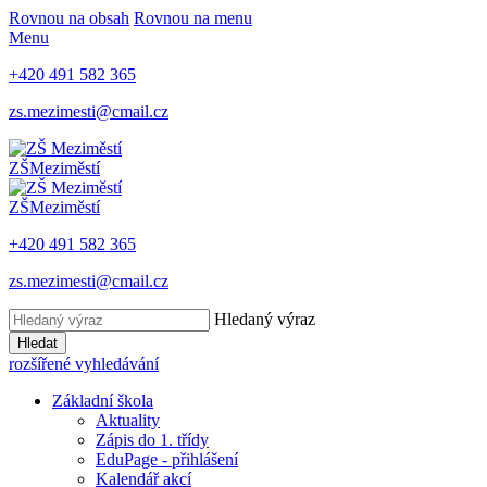
Rovnou na obsah
Rovnou na menu
Menu
+420 491 582 365
zs.mezimesti@cmail.cz
ZŠ
Meziměstí
ZŠ
Meziměstí
+420 491 582 365
zs.mezimesti@cmail.cz
Hledaný výraz
Hledat
rozšířené vyhledávání
Základní škola
Aktuality
Zápis do 1. třídy
EduPage - přihlášení
Kalendář akcí