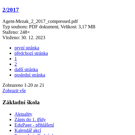
2/2017
Agent-Mezak_2_2017_compressed.pdf
Typ souboru: PDF dokument, Velikost: 3,17 MB
Staženo: 248×
Vloženo:
30. 12. 2023
první stránka
předchozí stránka
1
2
další stránka
poslední stránka
Zobrazeno
1
-
20
ze 21
Zobrazit vše
Základní škola
Aktuality
Zápis do 1. třídy
EduPage - přihlášení
Kalendář akcí