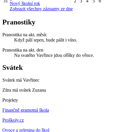
31
2
3
4
5
6
Nový školní rok
Zobrazit všechny záznamy ze dne
Pranostiky
Pranostika na akt. měsíc
Když pálí srpen, bude pálit i víno.
Pranostika na akt. den
Na svatého Vavřince jdou oříšky do věnce.
Svátek
Svátek má
Vavřinec
Zítra má svátek
Zuzana
Projekty
Finančně gramotná škola
Proškoly.cz
Ovoce a zelenina do škol