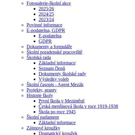
Fotogalerie-školní akce
2025⁄26
2024⁄25
2023⁄24
Povinné informace
E-podatelna, GDPR
E-podatelna
GDPR
Dokumenty a formuláře
Školní poradenské pracoviště
Školská rada
Základní informace
Seznam členů
Dokumenty školské rady
Výsledky voleb
Školní časopis - Agent Mezák
Projekty, granty
Historie školy
První škola v Meziměstí
Česká menšinová škola v roce 1919-1938
Škola po roce 1945
Školní parlament
Základní informace
Zájmové kroužky
Dramatický kroužek