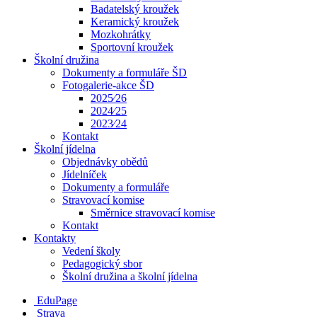
Badatelský kroužek
Keramický kroužek
Mozkohrátky
Sportovní kroužek
Školní družina
Dokumenty a formuláře ŠD
Fotogalerie-akce ŠD
2025⁄26
2024⁄25
2023⁄24
Kontakt
Školní jídelna
Objednávky obědů
Jídelníček
Dokumenty a formuláře
Stravovací komise
Směrnice stravovací komise
Kontakt
Kontakty
Vedení školy
Pedagogický sbor
Školní družina a školní jídelna
EduPage
Strava