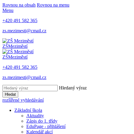
Rovnou na obsah
Rovnou na menu
Menu
+420 491 582 365
zs.mezimesti@cmail.cz
ZŠ
Meziměstí
ZŠ
Meziměstí
+420 491 582 365
zs.mezimesti@cmail.cz
Hledaný výraz
Hledat
rozšířené vyhledávání
Základní škola
Aktuality
Zápis do 1. třídy
EduPage - přihlášení
Kalendář akcí