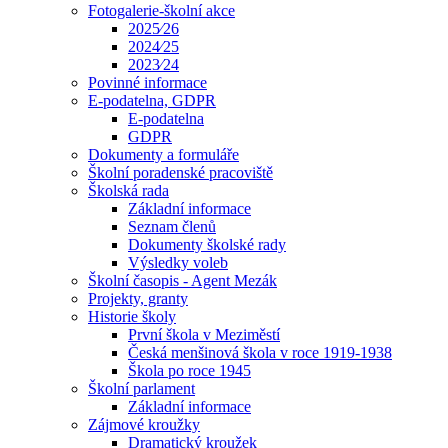
Fotogalerie-školní akce
2025⁄26
2024⁄25
2023⁄24
Povinné informace
E-podatelna, GDPR
E-podatelna
GDPR
Dokumenty a formuláře
Školní poradenské pracoviště
Školská rada
Základní informace
Seznam členů
Dokumenty školské rady
Výsledky voleb
Školní časopis - Agent Mezák
Projekty, granty
Historie školy
První škola v Meziměstí
Česká menšinová škola v roce 1919-1938
Škola po roce 1945
Školní parlament
Základní informace
Zájmové kroužky
Dramatický kroužek