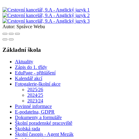
Autor:
Správce Webu
Základní škola
Aktuality
Zápis do 1. třídy
EduPage - přihlášení
Kalendář akcí
Fotogalerie-školní akce
2025⁄26
2024⁄25
2023⁄24
Povinné informace
E-podatelna, GDPR
Dokumenty a formuláře
Školní poradenské pracoviště
Školská rada
Školní časopis - Agent Mezák