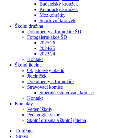
Badatelský kroužek
Keramický kroužek
Mozkohrátky
Sportovní kroužek
Školní družina
Dokumenty a formuláře ŠD
Fotogalerie-akce ŠD
2025⁄26
2024⁄25
2023⁄24
Kontakt
Školní jídelna
Objednávky obědů
Jídelníček
Dokumenty a formuláře
Stravovací komise
Směrnice stravovací komise
Kontakt
Kontakty
Vedení školy
Pedagogický sbor
Školní družina a školní jídelna
EduPage
Strava