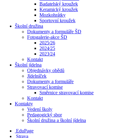
Badatelský kroužek
Keramický kroužek
Mozkohrátky
Sportovní kroužek
Školní družina
Dokumenty a formuláře ŠD
Fotogalerie-akce ŠD
2025⁄26
2024⁄25
2023⁄24
Kontakt
Školní jídelna
Objednávky obědů
Jídelníček
Dokumenty a formuláře
Stravovací komise
Směrnice stravovací komise
Kontakt
Kontakty
Vedení školy
Pedagogický sbor
Školní družina a školní jídelna
EduPage
Strava