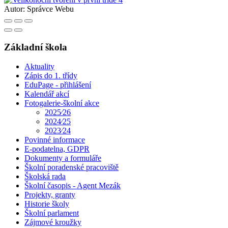
Autor:
Správce Webu
Základní škola
Aktuality
Zápis do 1. třídy
EduPage - přihlášení
Kalendář akcí
Fotogalerie-školní akce
2025⁄26
2024⁄25
2023⁄24
Povinné informace
E-podatelna, GDPR
Dokumenty a formuláře
Školní poradenské pracoviště
Školská rada
Školní časopis - Agent Mezák
Projekty, granty
Historie školy
Školní parlament
Zájmové kroužky