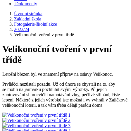
Dokumenty
Úvodní stránka
Základní škola
Fotogalerie-školní akce
2023/24
Velikonoční tvoření v první třídě
Velikonoční tvoření v první
třídě
Letošní březen byl ve znamení příprav na oslavy Velikonoc.
Prvňáčci nezůstali pozadu. Už od února se chystali na to, aby
se mohli na jarmarku pochlubit svými výrobky. Při jejich
zhotovování si procvičili namotávání vlny, pečlivé stříhání, čisté
lepení. Některé z jejich výrobků jste možná i vy vyhráli v Zajíčkově
velikonoční loterii, a tak vám třeba dělají parádu doma.