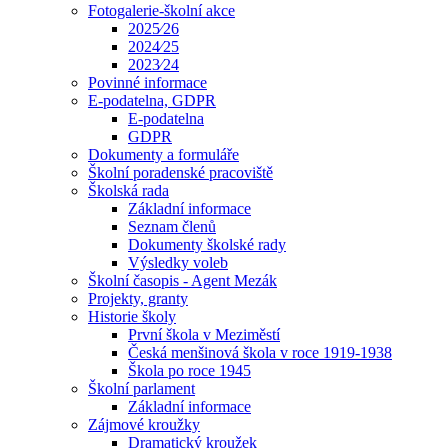
Fotogalerie-školní akce
2025⁄26
2024⁄25
2023⁄24
Povinné informace
E-podatelna, GDPR
E-podatelna
GDPR
Dokumenty a formuláře
Školní poradenské pracoviště
Školská rada
Základní informace
Seznam členů
Dokumenty školské rady
Výsledky voleb
Školní časopis - Agent Mezák
Projekty, granty
Historie školy
První škola v Meziměstí
Česká menšinová škola v roce 1919-1938
Škola po roce 1945
Školní parlament
Základní informace
Zájmové kroužky
Dramatický kroužek