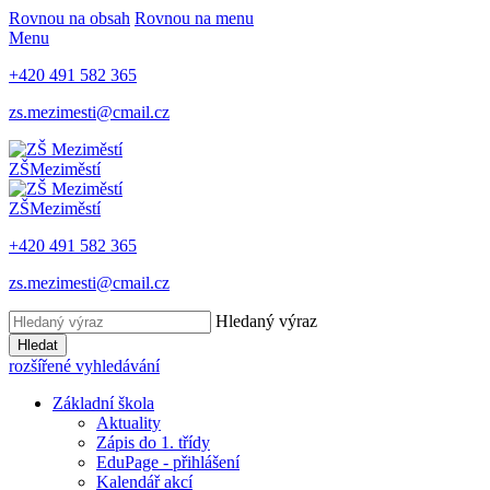
Rovnou na obsah
Rovnou na menu
Menu
+420 491 582 365
zs.mezimesti@cmail.cz
ZŠ
Meziměstí
ZŠ
Meziměstí
+420 491 582 365
zs.mezimesti@cmail.cz
Hledaný výraz
Hledat
rozšířené vyhledávání
Základní škola
Aktuality
Zápis do 1. třídy
EduPage - přihlášení
Kalendář akcí