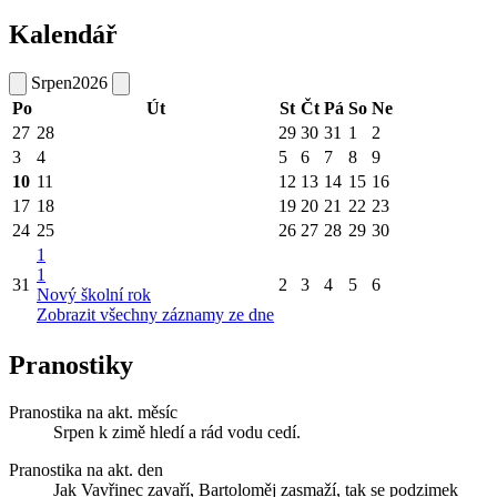
Kalendář
Srpen
2026
Po
Út
St
Čt
Pá
So
Ne
27
28
29
30
31
1
2
3
4
5
6
7
8
9
10
11
12
13
14
15
16
17
18
19
20
21
22
23
24
25
26
27
28
29
30
1
1
31
2
3
4
5
6
Nový školní rok
Zobrazit všechny záznamy ze dne
Pranostiky
Pranostika na akt. měsíc
Srpen k zimě hledí a rád vodu cedí.
Pranostika na akt. den
Jak Vavřinec zavaří, Bartoloměj zasmaží, tak se podzimek