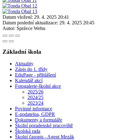
Datum vložení:
29. 4. 2025 20:41
Datum poslední aktualizace:
29. 4. 2025 20:45
Autor:
Správce Webu
Základní škola
Aktuality
Zápis do 1. třídy
EduPage - přihlášení
Kalendář akcí
Fotogalerie-školní akce
2025⁄26
2024⁄25
2023⁄24
Povinné informace
E-podatelna, GDPR
Dokumenty a formuláře
Školní poradenské pracoviště
Školská rada
Školní časopis - Agent Mezák