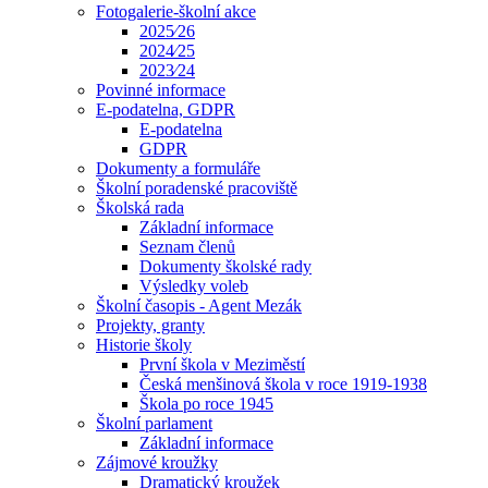
Fotogalerie-školní akce
2025⁄26
2024⁄25
2023⁄24
Povinné informace
E-podatelna, GDPR
E-podatelna
GDPR
Dokumenty a formuláře
Školní poradenské pracoviště
Školská rada
Základní informace
Seznam členů
Dokumenty školské rady
Výsledky voleb
Školní časopis - Agent Mezák
Projekty, granty
Historie školy
První škola v Meziměstí
Česká menšinová škola v roce 1919-1938
Škola po roce 1945
Školní parlament
Základní informace
Zájmové kroužky
Dramatický kroužek