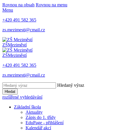
Rovnou na obsah
Rovnou na menu
Menu
+420 491 582 365
zs.mezimesti@cmail.cz
ZŠ
Meziměstí
ZŠ
Meziměstí
+420 491 582 365
zs.mezimesti@cmail.cz
Hledaný výraz
Hledat
rozšířené vyhledávání
Základní škola
Aktuality
Zápis do 1. třídy
EduPage - přihlášení
Kalendář akcí