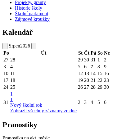
Projekty, granty
Historie školy
Školní parlament
Zájmové kroužky
Kalendář
Srpen
2026
Po
Út
St
Čt
Pá
So
Ne
27
28
29
30
31
1
2
3
4
5
6
7
8
9
10
11
12
13
14
15
16
17
18
19
20
21
22
23
24
25
26
27
28
29
30
1
1
31
2
3
4
5
6
Nový školní rok
Zobrazit všechny záznamy ze dne
Pranostiky
Pranostika na akt. měsíc