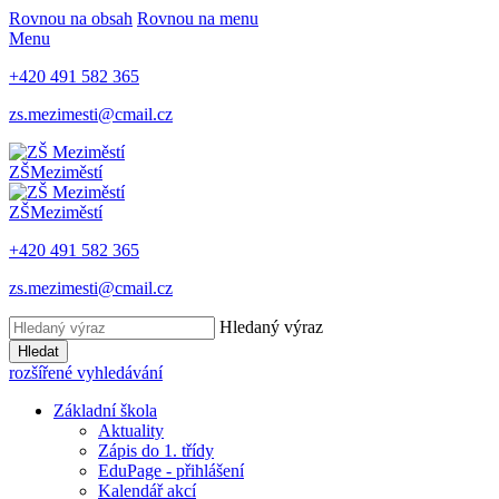
Rovnou na obsah
Rovnou na menu
Menu
+420 491 582 365
zs.mezimesti@cmail.cz
ZŠ
Meziměstí
ZŠ
Meziměstí
+420 491 582 365
zs.mezimesti@cmail.cz
Hledaný výraz
Hledat
rozšířené vyhledávání
Základní škola
Aktuality
Zápis do 1. třídy
EduPage - přihlášení
Kalendář akcí