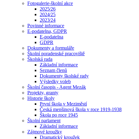
Fotogalerie-školní akce
2025⁄26
2024⁄25
2023⁄24
Povinné informace
E-podatelna, GDPR
E-podatelna
GDPR
Dokumenty a formuláře
Školní poradenské pracoviště
Školská rada
Základní informace
Seznam členů
Dokumenty školské rady
Výsledky voleb
Školní časopis - Agent Mezák
Projekty, granty
Historie školy
První škola v Meziměstí
Česká menšinová škola v roce 1919-1938
Škola po roce 1945
Školní parlament
Základní informace
Zájmové kroužky
Dramatický kroužek