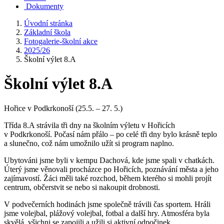
Dokumenty
Úvodní stránka
Základní škola
Fotogalerie-školní akce
2025/26
Školní výlet 8.A
Školní výlet 8.A
Hořice v Podkrkonoší (25.5. – 27. 5.)
Třída 8.A strávila tři dny na školním výletu v Hořicích
v Podkrkonoší. Počasí nám přálo – po celé tři dny bylo krásně teplo
a slunečno, což nám umožnilo užít si program naplno.
Ubytováni jsme byli v kempu Dachová, kde jsme spali v chatkách.
Úterý jsme věnovali procházce po Hořicích, poznávání města a jeho
zajímavostí. Žáci měli také rozchod, během kterého si mohli projít
centrum, občerstvit se nebo si nakoupit drobnosti.
V podvečerních hodinách jsme společně trávili čas sportem. Hráli
jsme volejbal, plážový volejbal, fotbal a další hry. Atmosféra byla
skvělá, všichni se zapojili a užili si aktivní odpočinek.