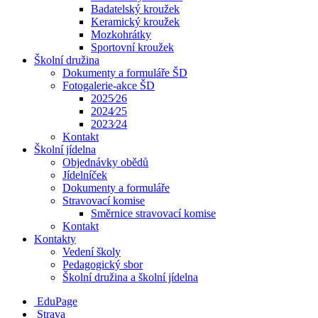
Badatelský kroužek
Keramický kroužek
Mozkohrátky
Sportovní kroužek
Školní družina
Dokumenty a formuláře ŠD
Fotogalerie-akce ŠD
2025⁄26
2024⁄25
2023⁄24
Kontakt
Školní jídelna
Objednávky obědů
Jídelníček
Dokumenty a formuláře
Stravovací komise
Směrnice stravovací komise
Kontakt
Kontakty
Vedení školy
Pedagogický sbor
Školní družina a školní jídelna
EduPage
Strava