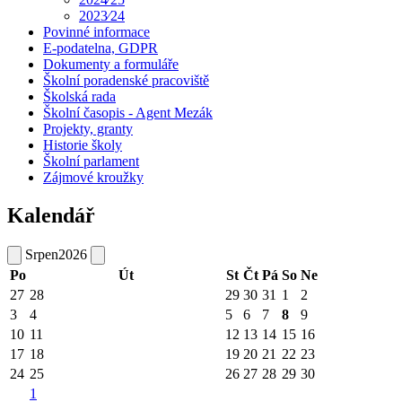
2023⁄24
Povinné informace
E-podatelna, GDPR
Dokumenty a formuláře
Školní poradenské pracoviště
Školská rada
Školní časopis - Agent Mezák
Projekty, granty
Historie školy
Školní parlament
Zájmové kroužky
Kalendář
Srpen
2026
Po
Út
St
Čt
Pá
So
Ne
27
28
29
30
31
1
2
3
4
5
6
7
8
9
10
11
12
13
14
15
16
17
18
19
20
21
22
23
24
25
26
27
28
29
30
1