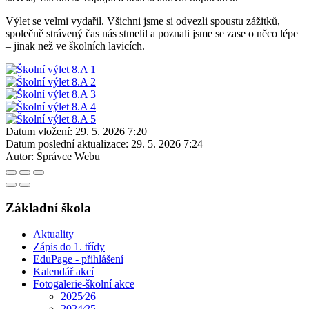
Výlet se velmi vydařil. Všichni jsme si odvezli spoustu zážitků,
společně strávený čas nás stmelil a poznali jsme se zase o něco lépe
– jinak než ve školních lavicích.
Datum vložení:
29. 5. 2026 7:20
Datum poslední aktualizace:
29. 5. 2026 7:24
Autor:
Správce Webu
Základní škola
Aktuality
Zápis do 1. třídy
EduPage - přihlášení
Kalendář akcí
Fotogalerie-školní akce
2025⁄26
2024⁄25