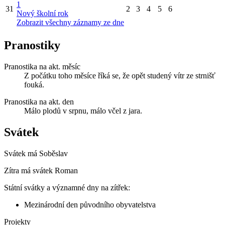
1
31
2
3
4
5
6
Nový školní rok
Zobrazit všechny záznamy ze dne
Pranostiky
Pranostika na akt. měsíc
Z počátku toho měsíce říká se, že opět studený vítr ze strnišť
fouká.
Pranostika na akt. den
Málo plodů v srpnu, málo včel z jara.
Svátek
Svátek má
Soběslav
Zítra má svátek
Roman
Státní svátky a významné dny na zítřek:
Mezinárodní den původního obyvatelstva
Projekty