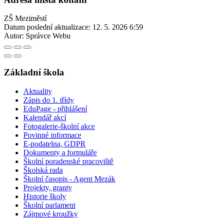
ZŠ Meziměstí
Datum poslední aktualizace:
12. 5. 2026 6:59
Autor:
Správce Webu
Základní škola
Aktuality
Zápis do 1. třídy
EduPage - přihlášení
Kalendář akcí
Fotogalerie-školní akce
Povinné informace
E-podatelna, GDPR
Dokumenty a formuláře
Školní poradenské pracoviště
Školská rada
Školní časopis - Agent Mezák
Projekty, granty
Historie školy
Školní parlament
Zájmové kroužky