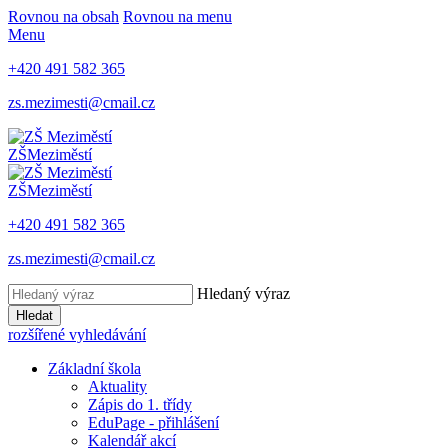
Rovnou na obsah
Rovnou na menu
Menu
+420 491 582 365
zs.mezimesti@cmail.cz
ZŠ
Meziměstí
ZŠ
Meziměstí
+420 491 582 365
zs.mezimesti@cmail.cz
Hledaný výraz
Hledat
rozšířené vyhledávání
Základní škola
Aktuality
Zápis do 1. třídy
EduPage - přihlášení
Kalendář akcí