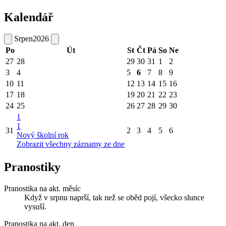
Kalendář
Srpen
2026
Po
Út
St
Čt
Pá
So
Ne
27
28
29
30
31
1
2
3
4
5
6
7
8
9
10
11
12
13
14
15
16
17
18
19
20
21
22
23
24
25
26
27
28
29
30
1
1
31
2
3
4
5
6
Nový školní rok
Zobrazit všechny záznamy ze dne
Pranostiky
Pranostika na akt. měsíc
Když v srpnu naprší, tak než se oběd pojí, všecko slunce
vysuší.
Pranostika na akt. den