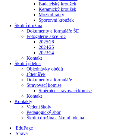
Badatelský kroužek
Keramický kroužek
Mozkohrátky
Sportovní kroužek
Školní družina
Dokumenty a formuláře ŠD
Fotogalerie-akce ŠD
2025⁄26
2024⁄25
2023⁄24
Kontakt
Školní jídelna
Objednávky obědů
Jídelníček
Dokumenty a formuláře
Stravovací komise
Směrnice stravovací komise
Kontakt
Kontakty
Vedení školy
Pedagogický sbor
Školní družina a školní jídelna
EduPage
Strava