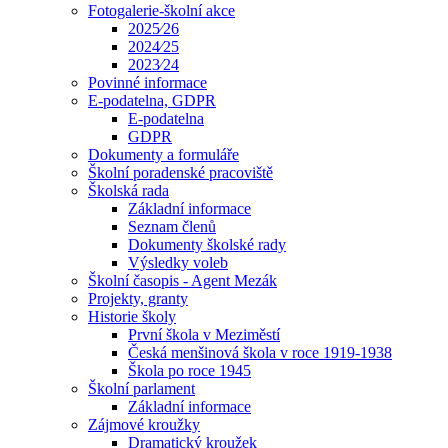
Fotogalerie-školní akce
2025⁄26
2024⁄25
2023⁄24
Povinné informace
E-podatelna, GDPR
E-podatelna
GDPR
Dokumenty a formuláře
Školní poradenské pracoviště
Školská rada
Základní informace
Seznam členů
Dokumenty školské rady
Výsledky voleb
Školní časopis - Agent Mezák
Projekty, granty
Historie školy
První škola v Meziměstí
Česká menšinová škola v roce 1919-1938
Škola po roce 1945
Školní parlament
Základní informace
Zájmové kroužky
Dramatický kroužek